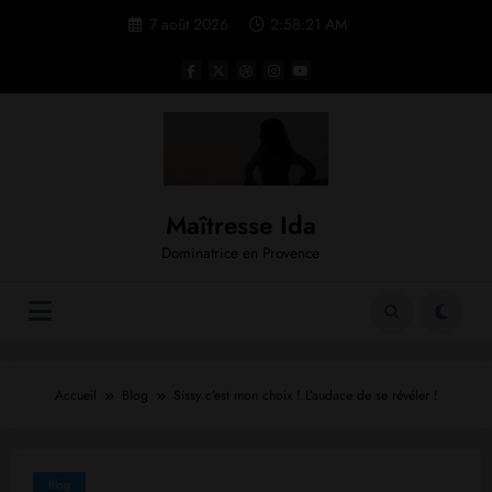
Aller
7 août 2026
2:58:22 AM
au
contenu
Maîtresse Ida
Dominatrice en Provence
Accueil
Blog
Sissy c’est mon choix ! L’audace de se révéler !
Blog