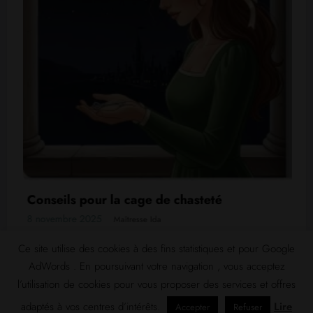
ge de chasteté
Le massage prostat
se Ida
17 juin 2026
Maîtresse Ida
Ce site utilise des cookies à des fins statistiques et pour Google
AdWords . En poursuivant votre navigation , vous acceptez
l’utilisation de cookies pour vous proposer des services et offres
adaptés à vos centres d’intérêts.
Lire
Accepter
Refuser
NewsBlogger - Magazine & Blog
WordPress
Thème 2026 | Powered By
SpiceThemes