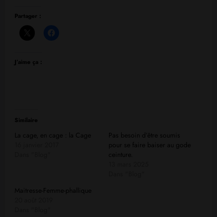
Partager :
J’aime ça :
Similaire
La cage, en cage : la Cage
Pas besoin d’être soumis
16 janvier 2017
pour se faire baiser au gode
Dans "Blog"
ceinture.
13 mars 2025
Dans "Blog"
Maitresse-Femme-phallique
20 août 2019
Dans "Blog"