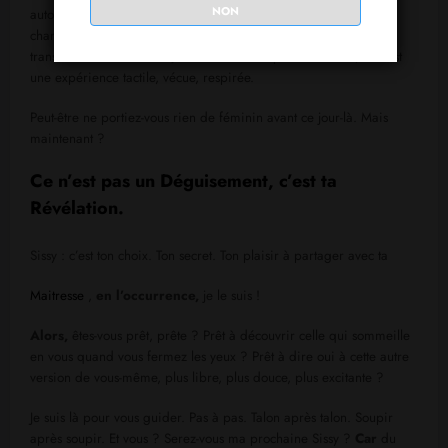
NON
autour de vous prend une autre teinte. » Le monde extérieur ne
change pas,
mais
la perception que l’on en a est radicalement
transformée.
Désormais,
la féminité n’est plus une idée ; elle est
une expérience tactile, vécue, respirée.
Peut-être ne portiez-vous rien de féminin avant ce jour-là. Mais
maintenant ?
Ce n’est pas un Déguisement, c’est ta
Révélation.
Sissy : c’est ton choix. Ton secret. Ton plaisir à partager avec ta
Maitresse
,
en l’occurrence,
je le suis !
Alors,
êtes-vous prêt, prête ? Prêt à découvrir celle qui sommeille
en vous quand vous fermez les yeux ? Prêt à dire oui à cette autre
version de vous-même, plus libre, plus douce, plus excitante ?
Je suis là pour vous guider. Pas à pas. Talon après talon. Soupir
après soupir. Et vous ? Serez-vous ma prochaine Sissy ?
Car
du