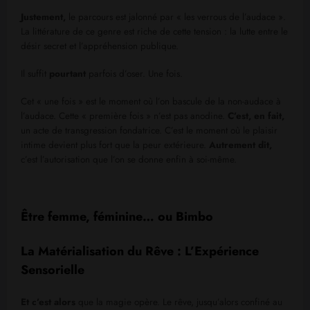
Justement,
le parcours est jalonné par « les verrous de l’audace ».
La littérature de ce genre est riche de cette tension : la lutte entre le
désir secret et l’appréhension publique.
Il suffit
pourtant
parfois d’oser. Une fois.
Cet « une fois » est le moment où l’on bascule de la non-audace à
l’audace. Cette « première fois » n’est pas anodine.
C’est, en fait,
un acte de transgression fondatrice. C’est le moment où le plaisir
intime devient plus fort que la peur extérieure.
Autrement dit,
c’est l’autorisation que l’on se donne enfin à soi-même.
Être femme, féminine… ou Bimbo
La Matérialisation du Rêve : L’Expérience
Sensorielle
Et c’est alors
que la magie opère. Le rêve, jusqu’alors confiné au