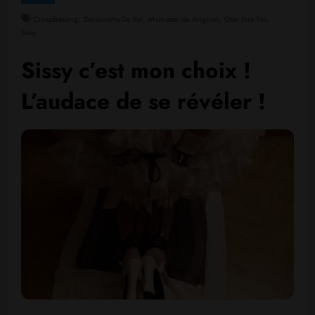
,
,
,
,
Crossdressing
Découverte De SoI
Maitresse Ida Avignon
Oser Être Soi
Sissy
Sissy c’est mon choix !
L’audace de se révéler !