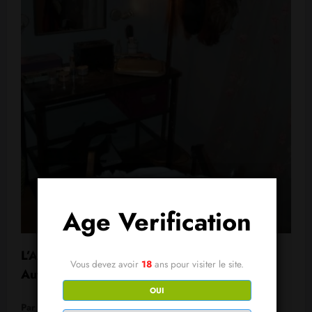
Age Verification
L’Alignement : Quand le Monde Prend une
Vous devez avoir
18
ans pour visiter le site.
Autre Teinte
OUI
Par conséquent,
elles provoquent ce basculement : « …et tout