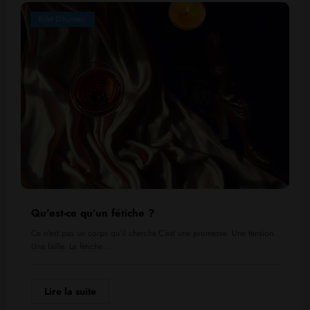
Billet D'humeur
Qu’est-ce qu’un fétiche ?
Ce n’est pas un corps qu’il cherche.C’est une promesse. Une tension.
Une faille. Le fétiche…
Lire la suite