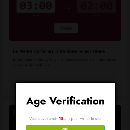
Le Maître du Temps, chronique humoristique .
Le changement d’heure. Ce grand moment de confusion nationale où
chacun se demande : on…
Lire la suite
Age Verification
Billet D'humeur
Vous devez avoir
18
ans pour visiter le site.
OUI