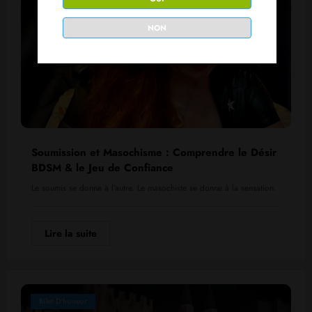
NON
Soumission et Masochisme : Comprendre le Désir
BDSM & le Jeu de Confiance
Le soumis se donne à l’autre. Le masochiste se donne à la sensation.
Lire la suite
Billet D'humeur