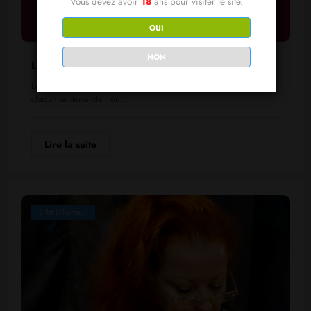
Vous devez avoir
18
ans pour visiter le site.
OUI
NON
Le Maître du Temps, chronique humoristique .
Le changement d’heure. Ce grand moment de confusion nationale où
chacun se demande : on…
Lire la suite
Billet D'humeur