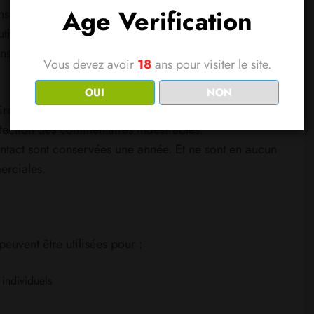
Age Verification
scrivez sur la partie blog du site, lorsque vous
tilisez le formulaire de contact.
tions que vous donnez, votre nom, le nom de votre
Vous devez avoir
18
ans pour visiter le site.
OUI
NON
, mais aussi votre adresse IP et l’agent utilisateur de
étection des commentaires indésirables.
ontact sont conservées une année. Et ne sont en aucun
erciales.
euvent être utilisées pour :
individuels