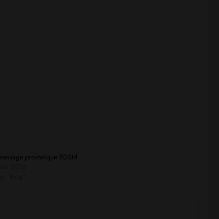
massage prostatique BDSM
juin 2026
s "Blog"