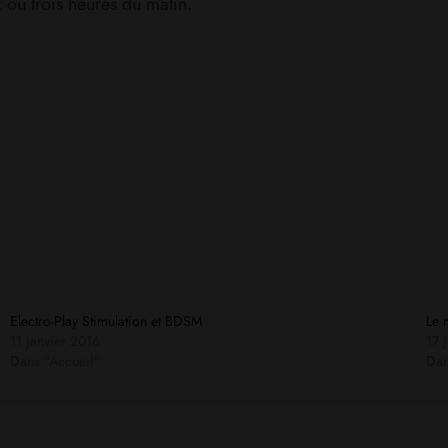
 ou trois heures du matin.
Electro-Play Stimulation et BDSM
Le 
11 janvier 2016
17 
Dans "Accueil"
Dan