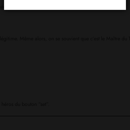
 généreux.
égitime. Même alors, on se souvient que c’est le Maître d
 héros du bouton “set”.