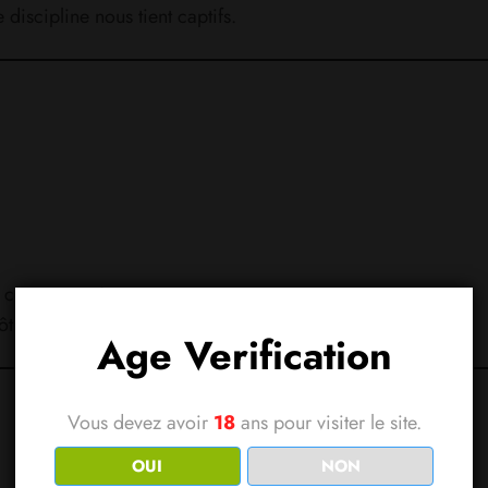
discipline nous tient captifs.
e corps en grève.
ôtre qui s’évapore.
Age Verification
Vous devez avoir
18
ans pour visiter le site.
OUI
NON