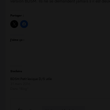
version BDSM. Ils ne se demandent jamais s’il est deux
Partager :
J’aime ça :
Similaire
BDSM Petit lexique D/S utile
31 mars 2016
Dans "Blog"