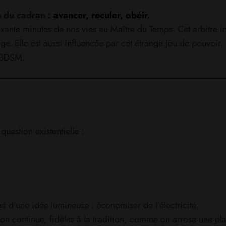
u du cadran :
avancer, reculer, obéir.
nte minutes de nos vies au Maître du Temps. Cet arbitre invi
 Elle est aussi influencée par cet étrange jeu de pouvoir.
n BDSM.
stion existentielle :
é d’une idée lumineuse : économiser de l’électricité.
s on continue, fidèles à la tradition, comme on arrose une p