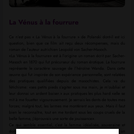
La Vénus à la fourrure
Ce n’est pas « La Vénus à la fourrure » de Polanski dont-il est ici
question, bien que ce film ait reçu deux récompenses, mais du
roman de l’auteur autrichien Leopold von Sacher-Masoch.
«La Vénus à la fourrure» est à l’origine un roman écrit par Sacher-
Masoch en 1870 qui fut précurseur du roman érotique. La fourrure
représente le caractère sauvage de l’héroïne Wanda. Dans cette
œuvre qui fut inspirée de son expérience personnelle, sont relatées
des pratiques qualifiées depuis de masochistes. Cela va du
fétichisme: «ses petits pieds s’agiter sous ma main, je m’oubliai et
leur donnai un ardent baiser.» aux pratiques les plus hard «elle se
mit à me fouetter vigoureusement. Je serrais les dents de toutes mes
forces; malgré tout, les larmes me montèrent aux yeux. Mais il faut
bien le reconnaître, tout en me tordant sous les coups cruels de la
belle femme, j’éprouvais une sorte de jouissance».
Ce qui semble essentiel, c’est la femme idéalisée, souveraine et
dominatrice. L’homme n’a qu’une alternative, être un esclave ou un