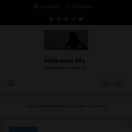
Aller
6 août 2026
8:30:30 AM
au
contenu
Maîtresse Ida
Dominatrice en Provence
Accueil
Billet d'humeur
La Vénus à la fourrure
Billet D'humeur