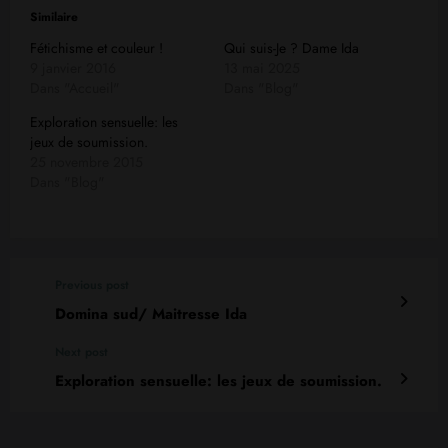
Similaire
Fétichisme et couleur !
Qui suis-Je ? Dame Ida
9 janvier 2016
13 mai 2025
Dans "Accueil"
Dans "Blog"
Exploration sensuelle: les
jeux de soumission.
25 novembre 2015
Dans "Blog"
Previous post
Domina sud/ Maitresse Ida
Next post
Exploration sensuelle: les jeux de soumission.