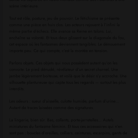
scène intérieure.
Tout est rôle, posture, jeu de pouvoir. Le fétichisme se présente
comme une pièce en huis clos. Les acteurs rejouent à l’infini la
même partie d’échecs. Elle avance sa Reine en talons. Lui,
enchaîne sa volonté. Et tous deux glissent sur la diagonale du fou,
cet espace où les fantasmes deviennent tangibles. Le dénouement
importe peu. Ce qui compte, c’est la montée en tension.
Parlons objets. Ces objets qui nous possèdent autant qu’on les
convoite. Le pied dénudé, révélateur d’un secret charnel. Une
jambe légèrement boiteuse, et voilà que le désir s’y accroche. Une
silhouette plantureuse qui capte tous les regards — surtout les plus
interdits.
Les odeurs : sueur d’aisselle, culotte humide, parfum d’urine…
Autant de traces laissées comme des signatures.
La lingerie, bien sûr. Bas, collants, porte-jarretelles… Autels
miniatures du fantasme féminin. Et tous ces accessoires qui n’en
sont pas : boucles d’oreilles, colliers, ceintures, escarpins, gants de