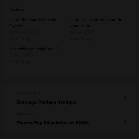
Similaire
Jeu de Rôle sur le Fauteuil
Le collier: symbole intime de
Gynéco:
soumission.
12 février 2025
26 mai 2025
Dans "Blog"
Dans "Blog"
Fist-fucking et plaisir anal !
31 août 2024
Dans "Blog"
Previous post
Bondage Pratique érotique
Next post
Electro-Play Stimulation et BDSM