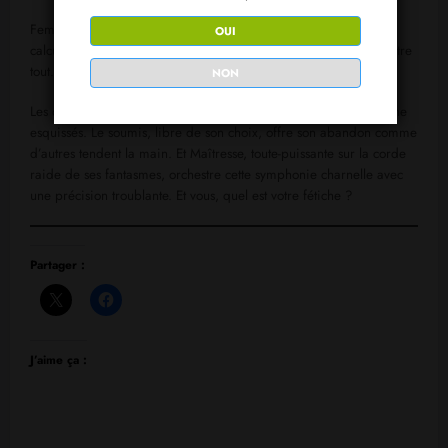
Femme à la cigarette, croisant les jambes avec un détachement
OUI
calculé. Que cache-t-elle sous sa fourrure ? Peut-être rien. Peut-être
tout.
NON
Les désirs se nourrissent de fumée, de silences, de gestes à peine
esquissés. Le soumis, libre de son choix, offre son abandon comme
d’autres tendent la main. Et Maîtresse, toute-puissante sur la corde
raide de ses fantasmes, orchestre cette symphonie charnelle avec
une précision troublante. Et vous, quel est votre fétiche ?
Partager :
J’aime ça :