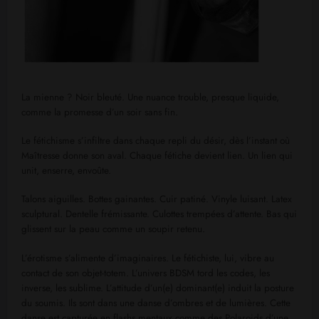
La mienne ? Noir bleuté. Une nuance trouble, presque liquide,
comme la promesse d’un soir sans fin.
Le fétichisme s’infiltre dans chaque repli du désir, dès l’instant où
Maîtresse donne son aval. Chaque fétiche devient lien. Un lien qui
unit, enserre, envoûte.
Talons aiguilles. Bottes gainantes. Cuir patiné. Vinyle luisant. Latex
sculptural. Dentelle frémissante. Culottes trempées d’attente. Bas qui
glissent sur la peau comme un soupir retenu.
L’érotisme s’alimente d’imaginaires. Le fétichiste, lui, vibre au
contact de son objet-totem. L’univers BDSM tord les codes, les
inverse, les sublime. L’attitude d’un(e) dominant(e) induit la posture
du soumis. Ils sont dans une danse d’ombres et de lumières. Cette
danse est capturée en flashs mentaux comme des Polaroids d’une