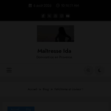
Aller
6 août 2026
10:16:12 AM
au
contenu
Maîtresse Ida
Dominatrice en Provence
Accueil
Blog
Fétichisme et couleur !
Accueil
Blog